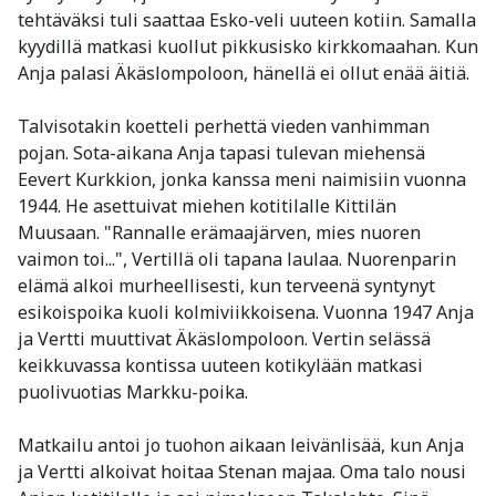
tehtäväksi tuli saattaa Esko-veli uuteen kotiin. Samalla
kyydillä matkasi kuollut pikkusisko kirkkomaahan. Kun
Anja palasi Äkäslompoloon, hänellä ei ollut enää äitiä.
Talvisotakin koetteli perhettä vieden vanhimman
pojan. Sota-aikana Anja tapasi tulevan miehensä
Eevert Kurkkion, jonka kanssa meni naimisiin vuonna
1944. He asettuivat miehen kotitilalle Kittilän
Muusaan. "Rannalle erämaajärven, mies nuoren
vaimon toi...", Vertillä oli tapana laulaa. Nuorenparin
elämä alkoi murheellisesti, kun terveenä syntynyt
esikoispoika kuoli kolmiviikkoisena. Vuonna 1947 Anja
ja Vertti muuttivat Äkäslompoloon. Vertin selässä
keikkuvassa kontissa uuteen kotikylään matkasi
puolivuotias Markku-poika.
Matkailu antoi jo tuohon aikaan leivänlisää, kun Anja
ja Vertti alkoivat hoitaa Stenan majaa. Oma talo nousi