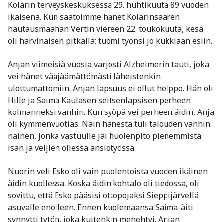
Kolarin terveyskeskuksessa 29. huhtikuuta 89 vuoden
ikäisenä. Kun saatoimme hänet Kolarinsaaren
hautausmaahan Vertin viereen 22. toukokuuta, kesä
oli harvinaisen pitkällä; tuomi työnsi jo kukkiaan esiin.
Anjan viimeisiä vuosia varjosti Alzheimerin tauti, joka
vei hänet vääjäämättömästi läheistenkin
ulottumattomiin. Anjan lapsuus ei ollut helppo. Hän oli
Hille ja Saima Kaulasen seitsenlapsisen perheen
kolmanneksi vanhin. Kun syöpä vei perheen äidin, Anja
oli kymmenvuotias. Näin hänestä tuli talouden vanhin
nainen, jonka vastuulle jäi huolenpito pienemmistä
isän ja veljien ollessa ansiotyössä.
Nuorin veli Esko oli vain puolentoista vuoden ikäinen
äidin kuollessa. Koska äidin kohtalo oli tiedossa, oli
sovittu, että Esko pääsisi ottopojaksi Sieppijärvellä
asuvalle enolleen. Ennen kuolemaansa Saima-äiti
synnytti tytön, joka kuitenkin menehtyi. Anjan