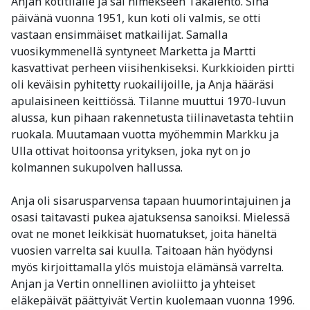
Anjan kotitilalle ja sai nimekseen Takalehto. Sinä
päivänä vuonna 1951, kun koti oli valmis, se otti
vastaan ensimmäiset matkailijat. Samalla
vuosikymmenellä syntyneet Marketta ja Martti
kasvattivat perheen viisihenkiseksi. Kurkkioiden pirtti
oli keväisin pyhitetty ruokailijoille, ja Anja hääräsi
apulaisineen keittiössä. Tilanne muuttui 1970-luvun
alussa, kun pihaan rakennetusta tiilinavetasta tehtiin
ruokala. Muutamaan vuotta myöhemmin Markku ja
Ulla ottivat hoitoonsa yrityksen, joka nyt on jo
kolmannen sukupolven hallussa.
Anja oli sisarusparvensa tapaan huumorintajuinen ja
osasi taitavasti pukea ajatuksensa sanoiksi. Mielessä
ovat ne monet leikkisät huomatukset, joita häneltä
vuosien varrelta sai kuulla. Taitoaan hän hyödynsi
myös kirjoittamalla ylös muistoja elämänsä varrelta.
Anjan ja Vertin onnellinen avioliitto ja yhteiset
eläkepäivät päättyivät Vertin kuolemaan vuonna 1996.