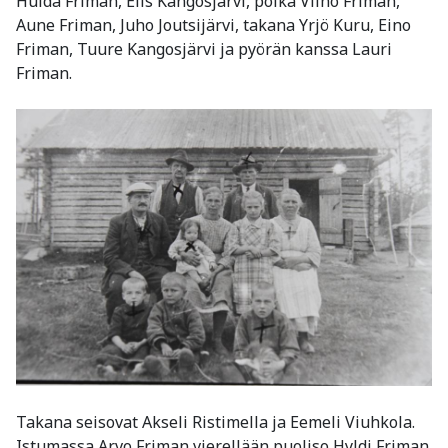
Hulda Friman, Elis Kangosjärvi, poika Vilho Friman,
Aune Friman, Juho Joutsijärvi, takana Yrjö Kuru, Eino
Friman, Tuure Kangosjärvi ja pyörän kanssa Lauri
Friman.
Takana seisovat Akseli Ristimella ja Eemeli Viuhkola.
Istumassa Arvo Friman vierellään puoliso Hyldi Friman