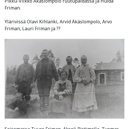
Pikku-Vilkko Äkäslompolo ruutupaidassa ja Hulda
Friman.
Ylärivissä Olavi Kihlanki, Arvid Äkäslompolo, Arvo
Friman, Lauri Friman ja ??