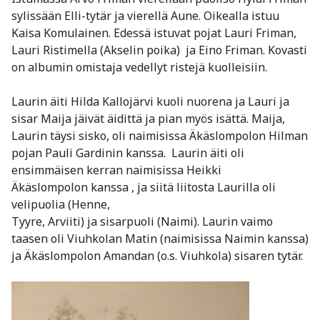
sylissään Elli-tytär ja vierellä Aune. Oikealla istuu
Kaisa Komulainen. Edessä istuvat pojat Lauri Friman,
Lauri Ristimella (Akselin poika) ja Eino Friman. Kovasti
on albumin omistaja vedellyt ristejä kuolleisiin.
Laurin äiti Hilda Kallojärvi kuoli nuorena ja Lauri ja
sisar Maija jäivät äidittä ja pian myös isättä. Maija,
Laurin täysi sisko, oli naimisissa Äkäslompolon Hilman
pojan Pauli Gardinin kanssa. Laurin äiti oli
ensimmäisen kerran naimisissa Heikki
Äkäslompolon kanssa , ja siitä liitosta Laurilla oli
velipuolia (Henne,
Tyyre, Arviiti) ja sisarpuoli (Naimi). Laurin vaimo
taasen oli Viuhkolan Matin (naimisissa Naimin kanssa)
ja Äkäslompolon Amandan (o.s. Viuhkola) sisaren tytär.