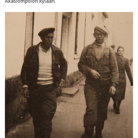
Äkäslompolon kylään.