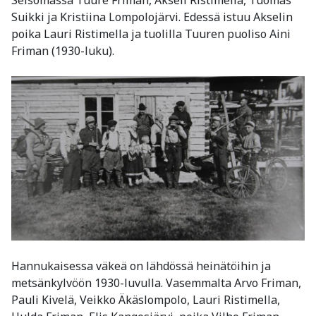
Seisomassa Tuure Friman, Akseli Ristimella, Tuomas
Suikki ja Kristiina Lompolojärvi. Edessä istuu Akselin
poika Lauri Ristimella ja tuolilla Tuuren puoliso Aini
Friman (1930-luku).
Hannukaisessa väkeä on lähdössä heinätöihin ja
metsänkylvöön 1930-luvulla. Vasemmalta Arvo Friman,
Pauli Kivelä, Veikko Äkäslompolo, Lauri Ristimella,